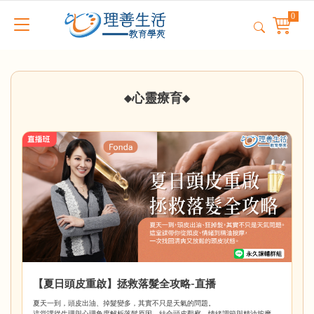
心靈療育
◆
◆
【夏日頭皮重啟】拯救落髮全攻略-直播
夏天一到，頭皮出油、掉髮變多，其實不只是天氣的問題。
這堂課從生理與心理角度解析落髮原因，結合頭皮觀察、情緒調節與精油按摩，