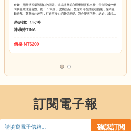
金錢，是關係裡最難開口的話題。這場講座從心理學與實務出發，帶你理解伴侶
間的金錢溝通盲點。從「 3 筆錢 」架構談起，教你如何在婚前或婚後，釐清金
錢分配、尊重彼此差異，打造更安心的關係基礎。適合即將同居、結婚，或想重
新談好金錢界線的你們。
課程時數 1.5小時
陳莉婷TINA
價格 NT$200
訂閱電子報