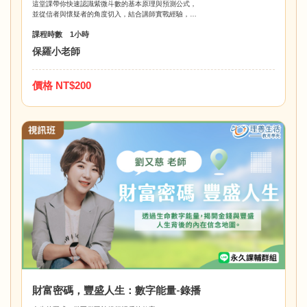
這堂課帶你快速認識紫微斗數的基本原理與預測公式，
並從信者與懷疑者的角度切入，結合講師實戰經驗，
深入探討命理的真偽。同時教你辨別命理師的專業與否，
課程時數 1小時
不再被話術牽著走，用腦看命運，理性談玄學。🔮🧠
保羅小老師
價格 NT$200
財富密碼，豐盛人生：數字能量-錄播