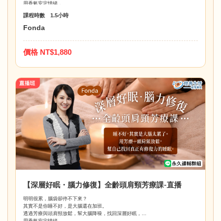
用香氣安定情緒，
把「好好睡覺」變成一種日常照顧。
課程時數 1.5小時
Fonda
價格 NT$1,880
【深層好眠・腦力修復】全齡頭肩頸芳療課-直播
明明很累，腦袋卻停不下來？
其實不是你睡不好，是大腦還在加班。
透過芳療與頭肩頸放鬆，幫大腦降噪，找回深層好眠，
用香氣安定情緒，