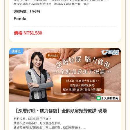
教你如何在入冬前做好防護力，整個冬天都維持柔潤、透亮。
課程時數 1.5小時
Fonda
價格 NT$1,580
【深層好眠・腦力修復】全齡頭肩頸芳療課-現場
明明很累，腦袋卻停不下來？
其實不是你睡不好，是大腦還在加班。
透過芳療與頭肩頸放鬆，幫大腦降噪，找回深層好眠，