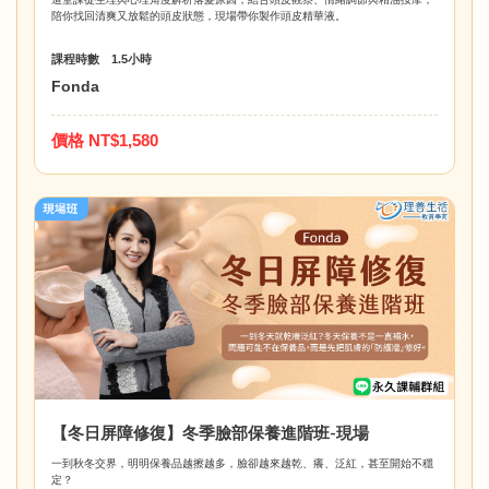
陪你找回清爽又放鬆的頭皮狀態，現場帶你製作​​​頭皮精華液。
課程時數 1.5小時
Fonda
價格 NT$1,580
【冬日屏障修復】冬季臉部保養進階班-現場
一到秋冬交界，明明保養品越擦越多，臉卻越來越乾、癢、泛紅，甚至開始不穩
定？