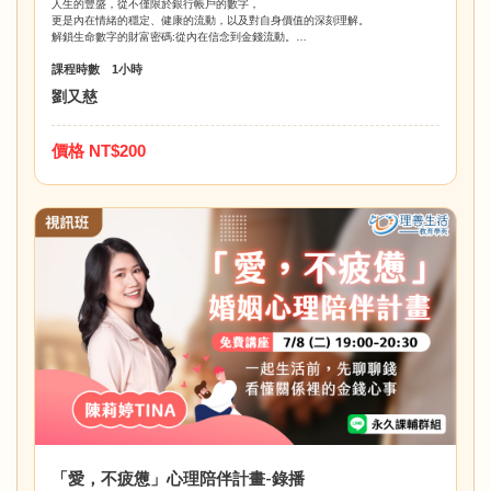
人生的豐盛，從不僅限於銀行帳戶的數字，
更是內在情緒的穩定、健康的流動，以及對自身價值的深刻理解。
解鎖生命數字的財富密碼:從內在信念到金錢流動。
想看見自己的天賦與金錢盲點、探索內在價值與人生方向，
課程時數 1小時
或改善與親密關係間連結的人，都能從中獲得深刻啟發。
劉又慈
價格 NT$200
「愛，不疲憊」心理陪伴計畫-錄播