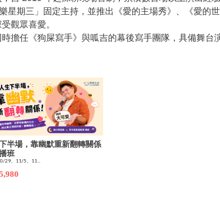
「歡樂星期三」固定主持，並推出《愛的主場秀》、《愛的
深受觀眾喜愛。
同時擔任《狗屎寫手》與呱吉的幕後寫手團隊，具備舞台
下半場，靠幽默重新翻轉關係
播班
0/29、11/5、11...
5,980