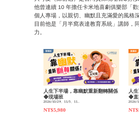
他曾連續 10 年擔任卡米地喜劇俱樂部
個人專場，以親切、幽默且充滿愛的風格
目前他是「月半窩表達教育系統」講師，
力。
人生下半場，靠幽默重新翻轉關係
人生
◆現場班
◆直
2026/10/29、11/5、11...
2026/1
NT$5,980
NT$