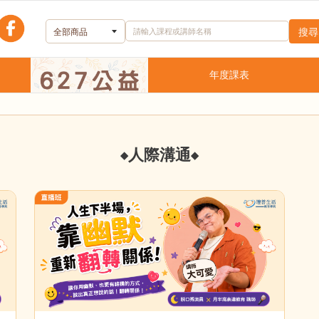
理善嚴選
年度課表
人際溝通
◆
◆