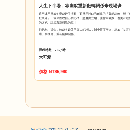
人生下半場，靠幽默重新翻轉關係◆現場班
這門課不是教你變成段子演員，而是用脫口秀創作的「觀點訓練」與「
默表達」，幫你整理自己的心情、態度與立場，讓你用幽默、也更有結
的方式，說出真正想說的話！
把抱怨、碎念，轉成有趣又不傷人的說法，減少正面衝突，增加「笑著
通」的機會，重新翻轉關係。
課程時數 7.5小時
大可愛
價格 NT$5,980