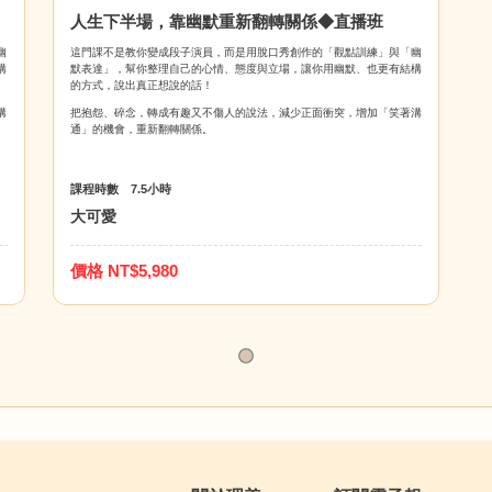
人生下半場，靠幽默重新翻轉關係◆直播班
幽
這門課不是教你變成段子演員，而是用脫口秀創作的「觀點訓練」與「幽
構
默表達」，幫你整理自己的心情、態度與立場，讓你用幽默、也更有結構
的方式，說出真正想說的話！
溝
把抱怨、碎念，轉成有趣又不傷人的說法，減少正面衝突，增加「笑著溝
通」的機會，重新翻轉關係。
課程時數 7.5小時
大可愛
價格 NT$5,980