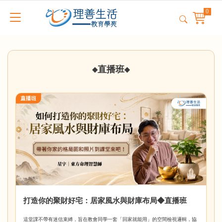
直播班
◆
◆
打造你的聚財好宅：居家風水與財庫布局◆直播班
這堂課不帶有迷信束縛，旨在教會同學一套「回家就能用」的空間檢視邏輯，協