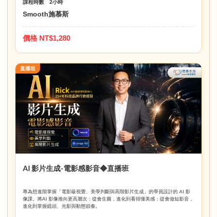
課程時數 2小時
Smooth施慕斯
價格 NT$1,280
AI 影片生成-電影感影音◆直播班
專為想進階掌握「電影級視覺、美學判斷與高階影片生成」的學員設計的 AI 影
像課。將AI 影像推向更高層次：從會生圖，進化到看得懂美感；從會做短影音，
進化到掌握鏡頭、光影與動態節奏。