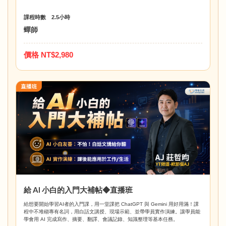
課程時數 2.5小時
蟬師
價格 NT$2,980
給 AI 小白的入門大補帖◆直播班
給想要開始學習AI者的入門課，用一堂課把 ChatGPT 與 Gemini 用好用滿！課
程中不堆砌專有名詞，用白話文講授、現場示範、並帶學員實作演練。讓學員能
學會用 AI 完成寫作、摘要、翻譯、會議記錄、知識整理等基本任務。