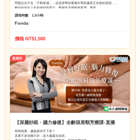
問題往往不在「不夠保濕」，這堂課帶你看懂冬季肌膚真正失衡的原因，
教你如何在入冬前做好防護力，整個冬天都維持柔潤、透亮。
課程時數 1.5小時
Fonda
價格 NT$1,580
【深層好眠・腦力修復】全齡頭肩頸芳療課-直播
明明很累，腦袋卻停不下來？
其實不是你睡不好，是大腦還在加班。