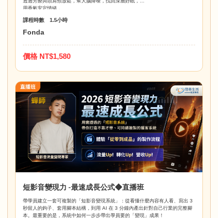
透過芳療與頭肩頸放鬆，幫大腦降噪，找回深層好眠，
用香氣安定情緒，
把「好好睡覺」變成一種日常照顧。
課程時數 1.5小時
Fonda
價格 NT$1,580
短影音變現力 -最速成長公式◆直播班
帶學員建立一套可複製的「短影音變現系統」：從看懂什麼內容有人看、寫出 3
秒留人的鉤子、套用腳本結構，到用 AI 在 3 分鐘內產出針對自己行業的完整腳
本。最重要的是，系統中如何一步步帶出學員要的「變現」成果！