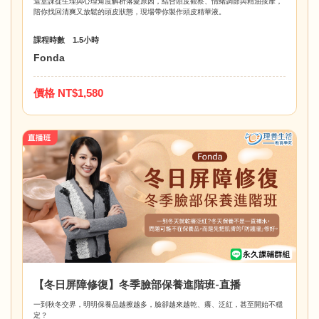
這堂課從生理與心理角度解析落髮原因，結合頭皮觀察、情緒調節與精油按摩，
陪你找回清爽又放鬆的頭皮狀態，現場帶你製作​​​頭皮精華液。
課程時數 1.5小時
Fonda
價格 NT$1,580
【冬日屏障修復】冬季臉部保養進階班-直播
一到秋冬交界，明明保養品越擦越多，臉卻越來越乾、癢、泛紅，甚至開始不穩
定？