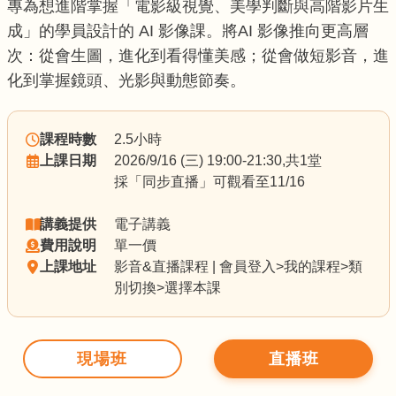
專為想進階掌握「電影級視覺、美學判斷與高階影片生
成」的學員設計的 AI 影像課。將AI 影像推向更高層
次：從會生圖，進化到看得懂美感；從會做短影音，進
化到掌握鏡頭、光影與動態節奏。
課程時數
2.5小時
上課日期
2026/9/16 (三) 19:00-21:30,共1堂
採「同步直播」可觀看至11/16
講義提供
電子講義
費用說明
單一價
上課地址
影音&直播課程 | 會員登入>我的課程>類
別切換>選擇本課
現場班
直播班