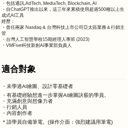
・包括通訊,AdTech, MediaTech, Blockchain, AI
・自ChatGPT推出以來，這三年來累積使用超過500種以上生
成式AI工具
經歷：
・曾任兩家 Nasdaq & 台灣科技上市公司亞太區業務＆行銷主
管
・台灣人工智慧學校15期經理人專班 (2023)
・VMFive科技新創AI事業部負責人
適合對象
・未學過AI繪圖、設計零基礎者
・有基礎經驗想進一步掌握AI繪圖訣竅的學員。
・充滿創意與想像力者
・行銷人員
・內容創作者
＊請學員自備筆電。(操作介面：強烈建議用筆電)