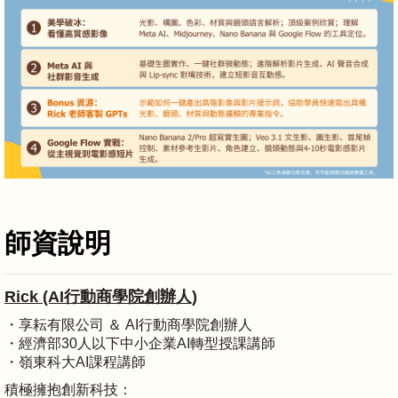
師資說明
Rick (AI行動商學院創辦人)
・享耘有限公司 ＆ AI行動商學院創辦人
・經濟部30人以下中小企業AI轉型授課講師
・嶺東科大AI課程講師
積極擁抱創新科技：