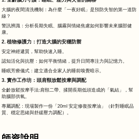
大腦的夜間清洗機制：為什麼「一夜好眠」是預防失智的第一道防
線？
警訊辨識：分析長期失眠、腦霧與情緒焦慮如何影響未來腦部健
康。
2. 植物修護力：打造大腦的安穩防禦
安定神經遞質，幫助快速入睡。
認知活化與抗壓：如何平衡情緒，提升日間專注力與記憶力。
睡眠芳療儀式：建立適合全家人的睡前嗅覺暗示。
3. 實作工作坊：頭肩頸放鬆按摩與調配
全齡放鬆按摩手法:肩頸二帶、揉開長期低頭造成的「氣結」，幫
助腦部供氧。
專屬調配：現場製作一份「20ml 安定修復按摩油」（針對睡眠品
質、穩定思緒與舒緩壓力調配）。
師資說明