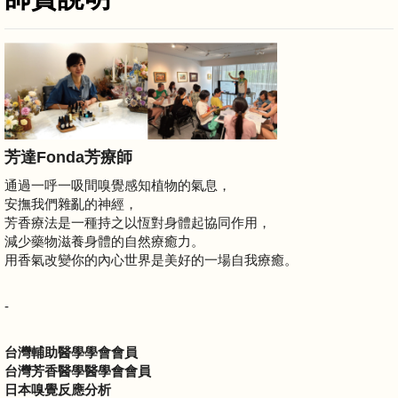
芳達Fonda芳療師
通過一呼一吸間嗅覺感知植物的氣息，
安撫我們雜亂的神經，
芳香療法是一種持之以恆對身體起協同作用，
減少藥物滋養身體的自然療癒力。
用香氣改變你的內心世界是美好的一場自我療癒。
-
台灣輔助醫學學會會員
台灣芳香醫學醫學會會員
日本嗅覺反應分析