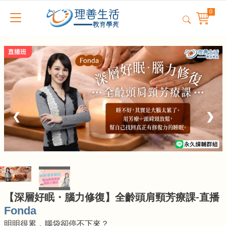
❮
❯
【深層好眠・腦力修復】全齡頭肩頸芳療課-直播
Fonda
明明很累，腦袋卻停不下來？