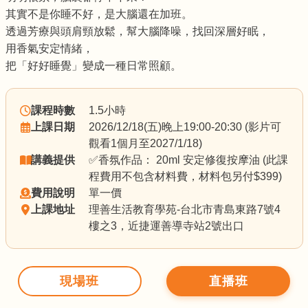
其實不是你睡不好，是大腦還在加班。
透過芳療與頭肩頸放鬆，幫大腦降噪，找回深層好眠，
用香氣安定情緒，
把「好好睡覺」變成一種日常照顧。
課程時數
1.5小時
上課日期
2026/12/18(五)晚上19:00-20:30 (影片可
觀看1個月至2027/1/18)
講義提供
✅香氛作品： 20ml 安定修復按摩油 (此課
程費用不包含材料費，材料包另付$399)
費用說明
單一價
上課地址
理善生活教育學苑-台北市青島東路7號4
樓之3，近捷運善導寺站2號出口
現場班
直播班