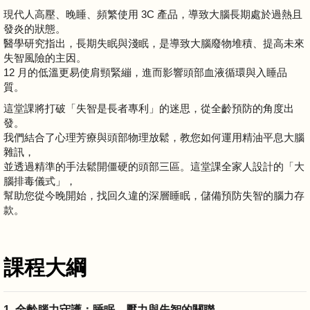
現代人高壓、晚睡、頻繁使用 3C 產品，導致大腦長期處於過熱且
發炎的狀態。
醫學研究指出，長期失眠與淺眠，是導致大腦廢物堆積、提高未來
失智風險的主因。
12 月的低溫更易使肩頸緊繃，進而影響頭部血液循環與入睡品
質。
這堂課將打破「失智是長者專利」的迷思，從全齡預防的角度出
發。
我們結合了心理芳療與頭部物理放鬆，教您如何運用精油平息大腦
雜訊，
並透過精準的手法鬆開僵硬的頭部三區。這堂課全家人設計的「大
腦排毒儀式」，
幫助您從今晚開始，找回久違的深層睡眠，儲備預防失智的腦力存
款。
課程大綱
1. 全齡腦力守護：睡眠、壓力與失智的關聯