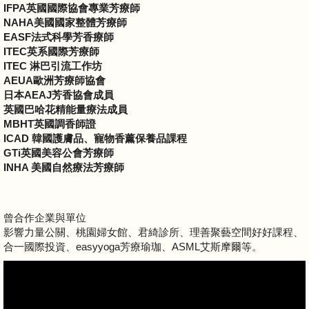
IFPA英國國際協會專業芳療師
NAHA美國國家整體芳療師
EASF法式科學芳香療師
ITEC英系國際芳療師
ITEC 淋巴引流工作坊
AEUA歐洲芳療師協會
日本AEAJ芳香協會成員
英國巴哈花精能量療法成員
MBHT英國調香師證
ICAD 韓國護膚品、寵物香薰保養品課程
GTi英國美容公會芳療師
INHA 美國自然療法芳療師
曾合作企業與單位
影響力量公關、桃園婦女館、君綺診所、理善聚藝空間好好課程、
合一國際投資、easyyoga芳療瑜珈、ASML艾斯摩爾等。