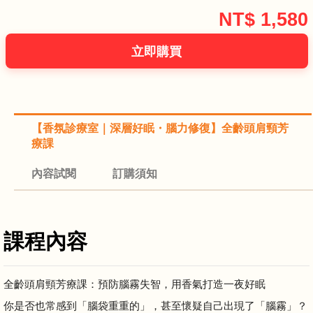
NT$
1,580
【香氛診療室｜深層好眠・腦力修復】全齡頭肩頸芳
療課
內容試閱
訂購須知
課程內容
全齡頭肩頸芳療課：預防腦霧失智，用香氣打造一夜好眠
你是否也常感到「腦袋重重的」，甚至懷疑自己出現了「腦霧」？