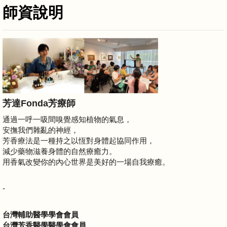
師資說明
芳達Fonda芳療師
通過一呼一吸間嗅覺感知植物的氣息，
安撫我們雜亂的神經，
芳香療法是一種持之以恆對身體起協同作用，
減少藥物滋養身體的自然療癒力。
用香氣改變你的內心世界是美好的一場自我療癒。
-
台灣輔助醫學學會會員
台灣芳香醫學醫學會會員