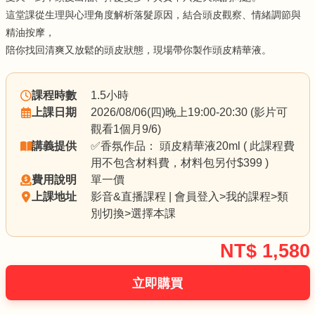
這堂課從生理與心理角度解析落髮原因，結合頭皮觀察、情緒調節與
精油按摩，
陪你找回清爽又放鬆的頭皮狀態，現場帶你製作​​​頭皮精華液。
課程時數
1.5小時
上課日期
2026/08/06(四)晚上19:00-20:30 (影片可
觀看1個月9/6)
講義提供
✅香氛作品： 頭皮精華液20ml ( 此課程費
用不包含材料費，材料包另付$399 )
費用說明
單一價
上課地址
影音&直播課程 | 會員登入>我的課程>類
別切換>選擇本課
NT$
1,580