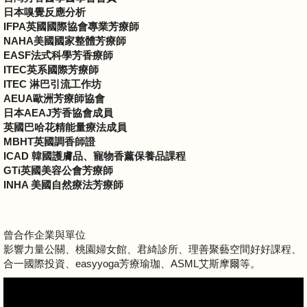
日本嗅覺反應分析
IFPA英國國際協會專業芳療師
NAHA美國國家整體芳療師
EASF法式科學芳香療師
ITEC英系國際芳療師
ITEC 淋巴引流工作坊
AEUA歐洲芳療師協會
日本AEAJ芳香協會成員
英國巴哈花精能量療法成員
MBHT英國調香師證
ICAD 韓國護膚品、寵物香薰保養品課程
GTi英國美容公會芳療師
INHA 美國自然療法芳療師
曾合作企業與單位
影響力量公關、桃園婦女館、君綺診所、理善聚藝空間好好課程、
合一國際投資、easyyoga芳療瑜珈、ASML艾斯摩爾等。