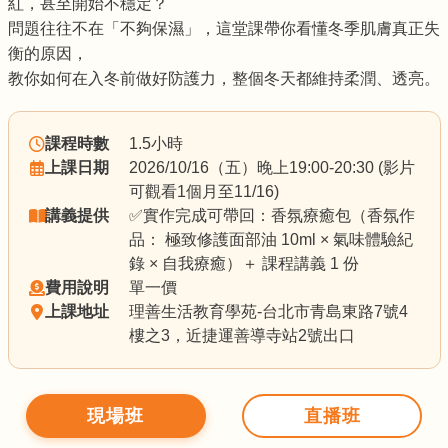
紅，甚至開始不穩定？
問題往往不在「不夠保濕」，這堂課帶你看懂冬季肌膚真正失
衡的原因，
教你如何在入冬前做好防護力，整個冬天都維持柔潤、透亮。
課程時數
1.5小時
上課日期
2026/10/16（五）晚上19:00-20:30 (影片
可觀看1個月至11/16)
講義提供
✅實作完成可帶回：香氛療癒包（香氛作
品： 極致修護面部油 10ml × 氣味體驗紀
錄 × 自我療癒）＋ 課程講義 1 份
費用說明
單一價
上課地址
理善生活教育學苑-台北市青島東路7號4
樓之3，近捷運善導寺站2號出口
現場班
直播班