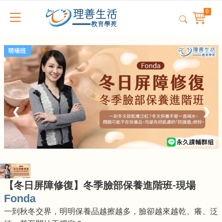
❮
❯
【冬日屏障修復】冬季臉部保養進階班-現場
Fonda
一到秋冬交界，明明保養品越擦越多，臉卻越來越乾、癢、泛