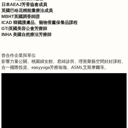
日本AEAJ芳香協會成員
英國巴哈花精能量療法成員
MBHT英國調香師證
ICAD 韓國護膚品、寵物香薰保養品課程
GTi英國美容公會芳療師
INHA 美國自然療法芳療師
曾合作企業與單位
影響力量公關、桃園婦女館、君綺診所、理善聚藝空間好好課程、
合一國際投資、easyyoga芳療瑜珈、ASML艾斯摩爾等。