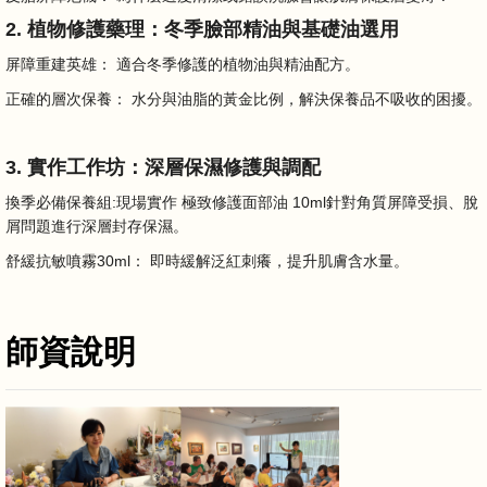
2. 植物修護藥理：冬季臉部精油與基礎油選用
屏障重建英雄： 適合冬季修護的植物油與精油配方。
正確的層次保養： 水分與油脂的黃金比例，解決保養品不吸收的困擾。
3. 實作工作坊：深層保濕修護與調配
換季必備保養組:現場實作 極致修護面部油 10ml針對角質屏障受損、脫
屑問題進行深層封存保濕。
舒緩抗敏噴霧30ml： 即時緩解泛紅刺癢，提升肌膚含水量。
師資說明