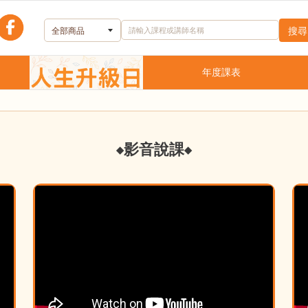
理善嚴選
年度課表
影音說課
◆
◆